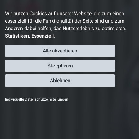
Direkt
zum
Wir nutzen Cookies auf unserer Website, die zum einen
Inhalt
essenziell für die Funktionalität der Seite sind und zum
Anderen dabei helfen, das Nutzererlebnis zu optimieren.
Statistiken, Essenziell
.
Alle akzeptieren
Akzeptieren
Ablehnen
Individuelle Datenschutzeinstellungen