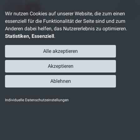
Direkt
zum
Wir nutzen Cookies auf unserer Website, die zum einen
Inhalt
essenziell für die Funktionalität der Seite sind und zum
Anderen dabei helfen, das Nutzererlebnis zu optimieren.
Statistiken, Essenziell
.
Alle akzeptieren
Akzeptieren
Ablehnen
Individuelle Datenschutzeinstellungen