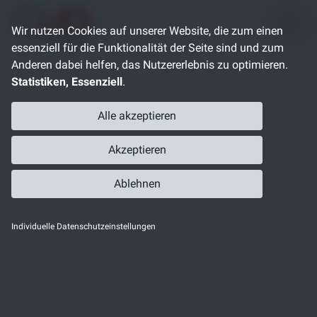
Direkt
zum
Wir nutzen Cookies auf unserer Website, die zum einen
Inhalt
essenziell für die Funktionalität der Seite sind und zum
Anderen dabei helfen, das Nutzererlebnis zu optimieren.
Statistiken, Essenziell
.
Alle akzeptieren
Akzeptieren
Ablehnen
Individuelle Datenschutzeinstellungen