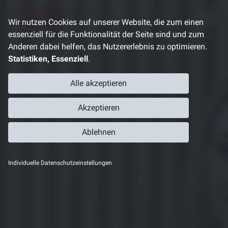
Direkt
zum
Wir nutzen Cookies auf unserer Website, die zum einen
Inhalt
essenziell für die Funktionalität der Seite sind und zum
Anderen dabei helfen, das Nutzererlebnis zu optimieren.
Statistiken, Essenziell
.
Alle akzeptieren
Akzeptieren
Ablehnen
Individuelle Datenschutzeinstellungen