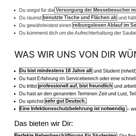
Du sorgst für die
Versorgung der Messebesucher mi
Du räumst
benutzte Tische und Flächen ab
und hält
Du gewährleistest einen
reibungslosen Ablauf im Se
Du kümmerst dich um die Aufrechterhaltung der Saub
WAS WIR UNS VON DIR WÜ
Du bist mindestens 18 Jahre alt
und Student (m/w/d),
Du hast Erfahrung im Servicebereich oder eine schnel
Du trittst
professionell auf, bist freundlich
und arbeit
Du hast an den genannten Terminen Zeit und Lust, Teil
Du sprichst
sehr gut Deutsch.
Eine Infektionsschutzbelehrung ist notwendig
– we
Das bieten wir Dir:
Perfekte Nebenbeschäftigung für Studenten
: Die fle