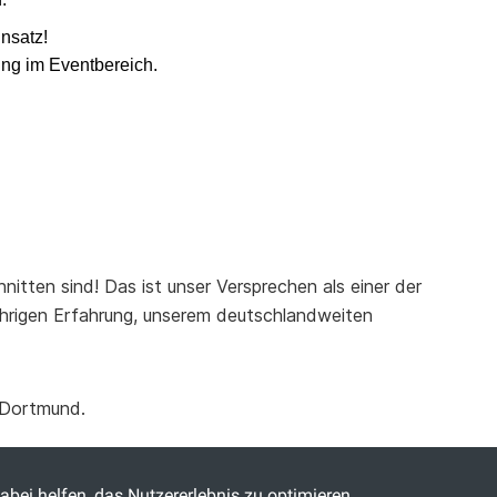
insatz!
ung im Eventbereich.
nitten sind! Das ist unser Versprechen als einer der
jährigen Erfahrung, unserem deutschlandweiten
 Dortmund.
abei helfen, das Nutzererlebnis zu optimieren.