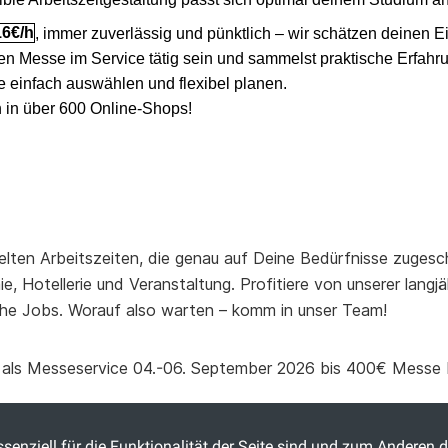
16€/h
, immer zuverlässig und pünktlich – wir schätzen deinen E
oßen Messe im Service tätig sein und sammelst praktische Erfahr
e einfach auswählen und flexibel planen.
n in über 600 Online-Shops!
elten Arbeitszeiten, die genau auf Deine Bedürfnisse zugesch
, Hotellerie und Veranstaltung. Profitiere von unserer lang
he Jobs. Worauf also warten – komm in unser Team!
eg als Messeservice 04.-06. September 2026 bis 400€ Messe
senziell für die Funktionalität der Seite sind und zum Anderen d