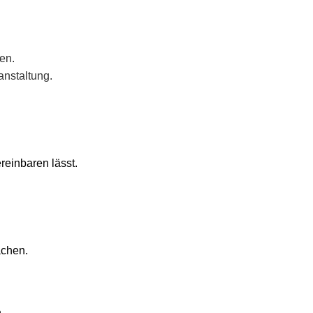
en.
nstaltung.
reinbaren lässt.
achen.
.