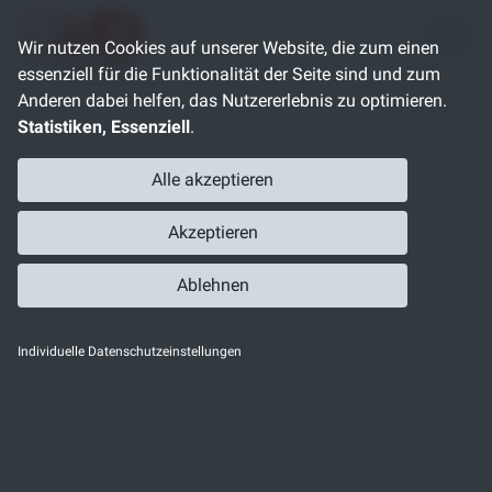
Direkt
zum
Wir nutzen Cookies auf unserer Website, die zum einen
Inhalt
essenziell für die Funktionalität der Seite sind und zum
Anderen dabei helfen, das Nutzererlebnis zu optimieren.
Statistiken, Essenziell
.
Alle akzeptieren
Akzeptieren
Ablehnen
Individuelle Datenschutzeinstellungen