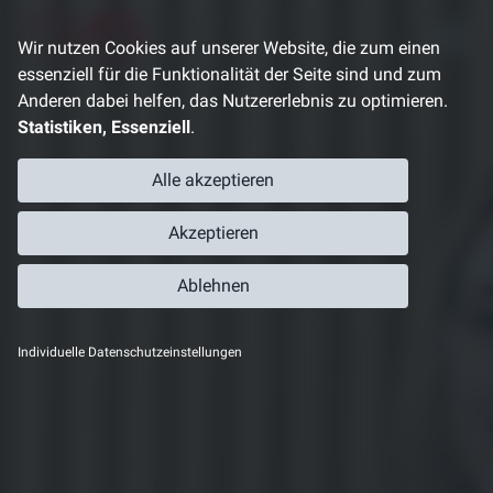
Direkt
zum
Wir nutzen Cookies auf unserer Website, die zum einen
Inhalt
essenziell für die Funktionalität der Seite sind und zum
Anderen dabei helfen, das Nutzererlebnis zu optimieren.
Statistiken, Essenziell
.
Alle akzeptieren
Akzeptieren
Ablehnen
Individuelle Datenschutzeinstellungen