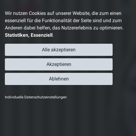
Direkt
zum
Wir nutzen Cookies auf unserer Website, die zum einen
Inhalt
essenziell für die Funktionalität der Seite sind und zum
Anderen dabei helfen, das Nutzererlebnis zu optimieren.
Statistiken, Essenziell
.
Alle akzeptieren
Akzeptieren
Ablehnen
Individuelle Datenschutzeinstellungen