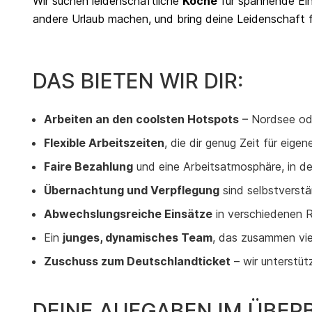
Wir suchen leidenschaftliche
Köche
für spannende Ein
andere Urlaub machen, und bring deine Leidenschaft 
DAS BIETEN WIR DIR:
Arbeiten an den coolsten Hotspots
– Nordsee ode
Flexible Arbeitszeiten
, die dir genug Zeit für eige
Faire Bezahlung
und eine Arbeitsatmosphäre, in de
Übernachtung und Verpflegung
sind selbstverstä
Abwechslungsreiche Einsätze
in verschiedenen 
Ein
junges, dynamisches Team
, das zusammen viel
Zuschuss zum Deutschlandticket
– wir unterstü
DEINE AUFGABEN IM ÜBERB