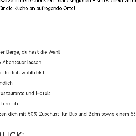
sätze in den schönsten Urlaubsregionen – sei es direkt an d
für die Küche an aufregende Orte!
r Berge, du hast die Wahl!
ne Abenteuer lassen
r du dich wohlfühlst
ndlich
Restaurants und Hotels
 erreicht
tzen dich mit 50% Zuschuss für Bus und Bahn sowie einem 5
LICK: