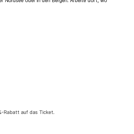
er Nordsee oder in den Bergen. Arbeite dort, wo
%-Rabatt auf das Ticket.