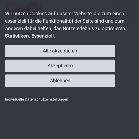
Direkt
zum
Wir nutzen Cookies auf unserer Website, die zum einen
Inhalt
essenziell für die Funktionalität der Seite sind und zum
Anderen dabei helfen, das Nutzererlebnis zu optimieren.
Statistiken, Essenziell
.
Alle akzeptieren
Akzeptieren
Ablehnen
Individuelle Datenschutzeinstellungen