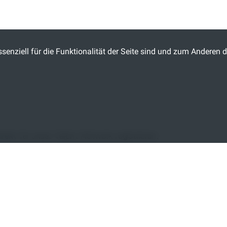
senziell für die Funktionalität der Seite sind und zum Anderen d
direkt
für unser Talent Network registrieren.
LADEN ... BITTE EIN