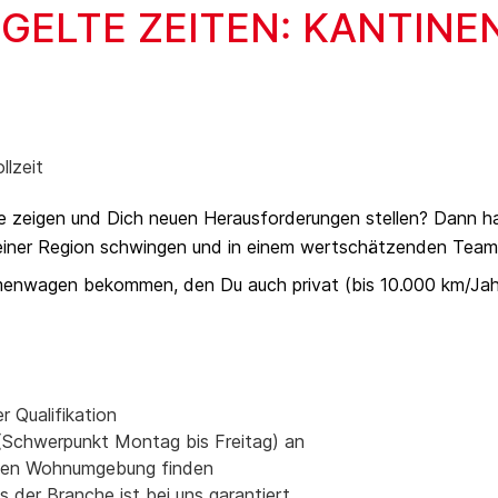
EGELTE ZEITEN: KANTINE
llzeit
e zeigen und Dich neuen Herausforderungen stellen? Dann ha
Deiner Region schwingen und in einem wertschätzenden Tea
rmenwagen bekommen, den Du auch privat (bis 10.000 km/Jah
 Qualifikation
n (Schwerpunkt Montag bis Freitag) an
nahen Wohnumgebung finden
 der Branche ist bei uns garantiert