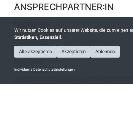
ANSPRECHPARTNER:IN
Felix Semsroth
Wir nutzen Cookies auf unserer Website, die zum einen es
Account Manager Gastronomie
Statistiken, Essenziell
.
T: 0541-3303-117
Alle akzeptieren
Akzeptieren
Ablehnen
GVO Personal GmbH
Möserstr. 2-3
49074 Osnabrück
Individuelle Datenschutzeinstellungen
Im Moment ist kein passender Job dabei? Dann
hier 
INHALTE WERDEN GE