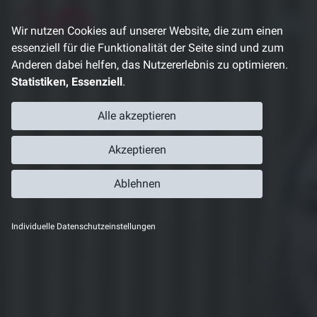
Direkt
zum
Wir nutzen Cookies auf unserer Website, die zum einen
Inhalt
essenziell für die Funktionalität der Seite sind und zum
Anderen dabei helfen, das Nutzererlebnis zu optimieren.
Statistiken, Essenziell
.
Alle akzeptieren
Akzeptieren
Ablehnen
Individuelle Datenschutzeinstellungen