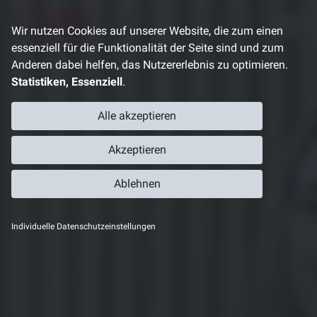
Direkt
zum
Wir nutzen Cookies auf unserer Website, die zum einen
Inhalt
essenziell für die Funktionalität der Seite sind und zum
Anderen dabei helfen, das Nutzererlebnis zu optimieren.
Statistiken, Essenziell
.
Alle akzeptieren
Akzeptieren
Ablehnen
Individuelle Datenschutzeinstellungen