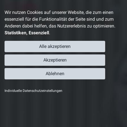
Direkt
zum
Wir nutzen Cookies auf unserer Website, die zum einen
Inhalt
essenziell für die Funktionalität der Seite sind und zum
Anderen dabei helfen, das Nutzererlebnis zu optimieren.
Statistiken, Essenziell
.
Alle akzeptieren
Akzeptieren
Ablehnen
Individuelle Datenschutzeinstellungen