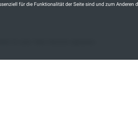
senziell für die Funktionalität der Seite sind und zum Anderen d
direkt
für unser Talent Network registrieren.
LADEN ... BITTE EIN
?