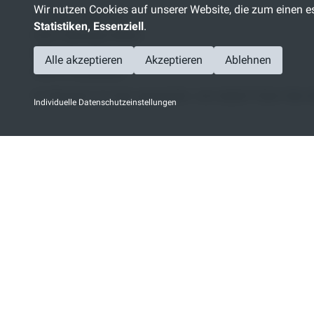
Wir nutzen Cookies auf unserer Website, die zum einen es
T: 0541-3303-117
Statistiken, Essenziell
.
GVO Personal GmbH
Möserstr. 2-3
Alle akzeptieren
Akzeptieren
Ablehnen
49074 Osnabrück
Im Moment ist kein passender Job dabei? Dann
hier 
Individuelle Datenschutzeinstellungen
INHALTE WERDEN GE
NICHT DER RICHTIGE JOB DABEI