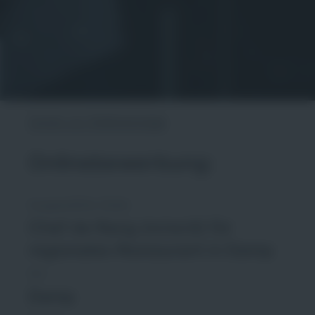
Zurück zur Stellenanzeige
Onlinebewerbung:
Ausgewählte Stelle
Chef de Rang (m/w/d) für
regionales Restaurant in Damp
Ort
Damp